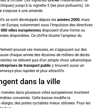
sés à circuler. Les vignettes
Crit’Air
matérialisent ce
triques) jusqu’à la vignette 5 (les plus polluants). Un
nte s’expose à une amende.
itifs se sont développés depuis les
années 2000
, mais
ré en Europe, notamment sous l’impulsion des directives
 000 villes européennes
disposent d’une forme ou
nnées disponibles. Ce chiffre illustre l’ampleur du
rtement poussé ces mesures, en s’appuyant sur des
 cause chaque année des dizaines de milliers de décès
treintes ne relèvent pas d’un simple choix urbanistique
ntreprises de transport public
y trouvent aussi un
tramways plus rapides et plus attractifs.
gent dans la ville
es menées dans plusieurs villes européennes montrent
imètres concernés. Cette baisse modifie la
élargis, des pistes cyclables mieux utilisées. Pour les