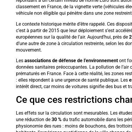
répondant à un certain niveau de norme Euro sont autori
classement en France, de la vignette verte (véhicules élec
véhicule non éligible qui pénètre dans une zone restrei
Le contexte historique mérite d’être rappelé. Ces dispos
c’est à partir de 2015 que leur déploiement s’est accélé
européennes sur la qualité de l’air. Aujourd’hui, près de
2
d’une autre de zone à circulation restreinte, selon les do
mouvement.
Les
associations de défense de l’environnement
ont fo
données sanitaires préoccupantes. La pollution de l’air
prématurés en France. Face à cette réalité, les zones res
: elles répondent à une urgence de santé publique. Les
e
intérêt direct, car moins de voitures signifie des bus et 
Ce que ces restrictions chan
Les effets sur la circulation sont mesurables. Les étud
une réduction de
30 %
du trafic automobile dans les pér
physionomie des rues : moins de bouchons, des trottoirs 