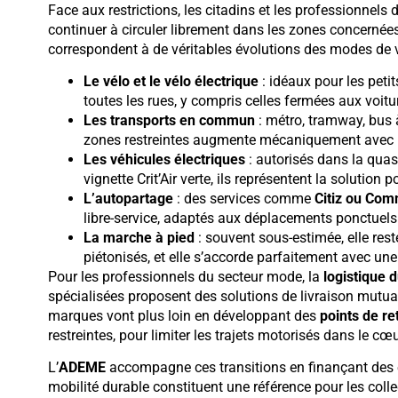
Face aux restrictions, les citadins et les professionnels
continuer à circuler librement dans les zones concernées.
correspondent à de véritables évolutions des modes de v
Le vélo et le vélo électrique
: idéaux pour les petits
toutes les rues, y compris celles fermées aux voitu
Les transports en commun
: métro, tramway, bus à
zones restreintes augmente mécaniquement avec la
Les véhicules électriques
: autorisés dans la quasi
vignette Crit’Air verte, ils représentent la solution
L’autopartage
: des services comme
Citiz ou Co
libre-service, adaptés aux déplacements ponctuels
La marche à pied
: souvent sous-estimée, elle reste
piétonisés, et elle s’accorde parfaitement avec un
Pour les professionnels du secteur mode, la
logistique 
spécialisées proposent des solutions de livraison mutuali
marques vont plus loin en développant des
points de re
restreintes, pour limiter les trajets motorisés dans le cœu
L’
ADEME
accompagne ces transitions en finançant des ét
mobilité durable constituent une référence pour les collec