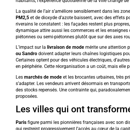
habitants, l’expérience quotidienne de la ville change de 
La qualité de l’air s’améliore sensiblement dans les zon
PM2,5
et de dioxyde d’azote baissent, avec des effets po
riverains le constatent : les façades restent plus propres
dynamique attire aussi les commerces et les enseignes d
piétonnes ou semi-piétonnes plutôt que sur des axes rou
L’impact sur la
livraison de mode
mérite une attention 
ou Sandro
doivent adapter leurs chaînes logistiques po
Certaines optent pour des véhicules électriques, d’autre
en périphérie. Cette réorganisation a un coût, mais elle 
Les
marchés de mode
et les brocantes urbaines, très pr
s’adapter. Les vendeurs arrivent désormais en transport
des stocks repensés. Une contrainte qui, paradoxalemen
proposées.
Les villes qui ont transform
Paris
figure parmi les pionnières françaises avec son di
qui restreint progressivement l’accès au cœur de la capit