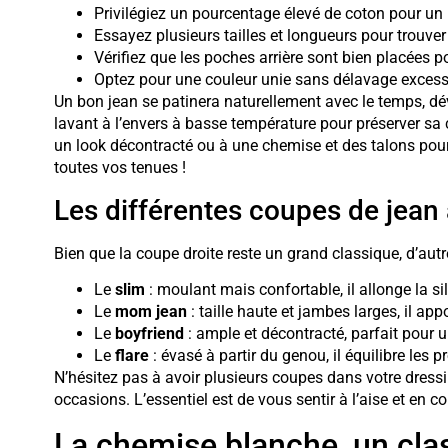
Privilégiez un pourcentage élevé de coton pour un 
Essayez plusieurs tailles et longueurs pour trouver
Vérifiez que les poches arrière sont bien placées p
Optez pour une couleur unie sans délavage excess
Un bon jean se patinera naturellement avec le temps, d
lavant à l’envers à basse température pour préserver sa c
un look décontracté ou à une chemise et des talons pour u
toutes vos tenues !
Les différentes coupes de jean 
Bien que la coupe droite reste un grand classique, d’au
Le
slim
: moulant mais confortable, il allonge la si
Le
mom jean
: taille haute et jambes larges, il ap
Le
boyfriend
: ample et décontracté, parfait pour u
Le
flare
: évasé à partir du genou, il équilibre les p
N’hésitez pas à avoir plusieurs coupes dans votre dressin
occasions. L’essentiel est de vous sentir à l’aise et en c
La chemise blanche, un cla