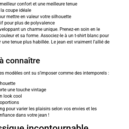
meilleur confort et une meilleure tenue
 la coupe idéale
our mettre en valeur votre silhouette
if pour plus de polyvalence
éveloppant un charme unique. Prenez-en soin en le
ouleur et sa forme. Associez-le à un t-shirt blanc pour
ne tenue plus habillée. Le jean est vraiment l’allié de
à connaître
tres modèles ont su s’imposer comme des intemporels :
lhouette
porte une touche vintage
n look cool
roportions
g pour varier les plaisirs selon vos envies et les
onfiance dans votre jean !
ssique incontournable