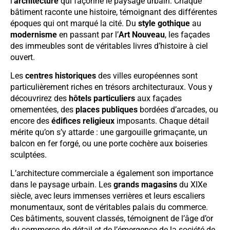
l’
architecture
qui façonne le paysage urbain. Chaque
bâtiment raconte une histoire, témoignant des différentes
époques qui ont marqué la cité. Du
style gothique
au
modernisme
en passant par l’
Art Nouveau
, les façades
des immeubles sont de véritables livres d’histoire à ciel
ouvert.
Les
centres historiques
des villes européennes sont
particulièrement riches en trésors architecturaux. Vous y
découvrirez des
hôtels particuliers
aux façades
ornementées, des
places publiques
bordées d’arcades, ou
encore des
édifices religieux
imposants. Chaque détail
mérite qu’on s’y attarde : une gargouille grimaçante, un
balcon en fer forgé, ou une porte cochère aux boiseries
sculptées.
L’architecture commerciale a également son importance
dans le paysage urbain. Les
grands magasins
du XIXe
siècle, avec leurs immenses verrières et leurs escaliers
monumentaux, sont de véritables palais du commerce.
Ces bâtiments, souvent classés, témoignent de l’âge d’or
du commerce de détail et de l’émergence de la société de